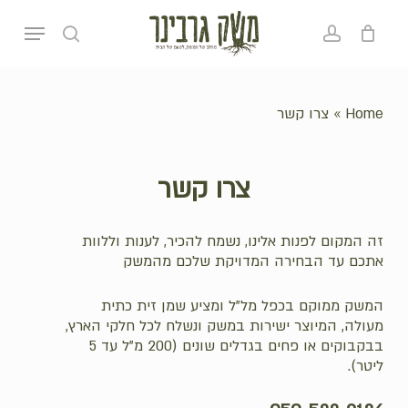
p
Menu
o
search
account
סל קניות
סגירה
n
t
Home
»
צרו קשר
צרו
קשר
זה המקום לפנות אלינו, נשמח להכיר, לענות וללוות
אתכם עד הבחירה המדויקת שלכם מהמשק
המשק ממוקם בכפל מל”ל ומציע שמן זית כתית
מעולה, המיוצר ישירות במשק ונשלח לכל חלקי הארץ,
בבקבוקים או פחים בגדלים שונים (200 מ"ל עד 5
ליטר).