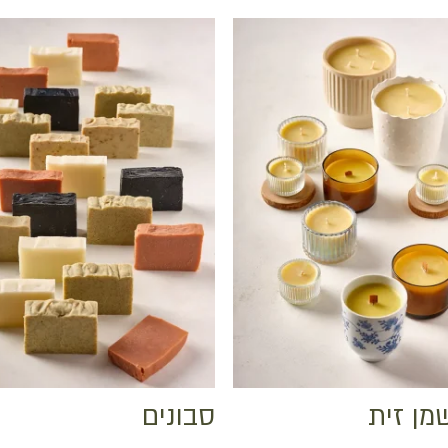
מן זית
סבונים