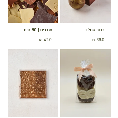
כדור סחלב
שברים | 80 גרם
₪
42.0
₪
38.0