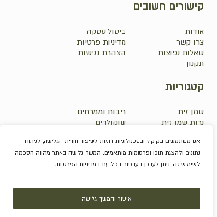
קישורים חשובים
אודות
ביטול עסקה
צרו קשר
מדיניות פרטיות
שאלות נפוצות
הצהרת נגישות
תקנון
קטגוריות
שמן זית
ריבות וממרחים
נרות שמן זית
שוקולדים
סבונים
אלכוהול
אנו משתמשים בקוקיז ובטכנולוגיות דומות לשיפור חוויית הגלישה, לניתוח
פירות יבשים
מארזים
נתונים ולהצגת תוכן ופרסומות מותאמים. המשך גלישה באתר מהווה הסכמה
לשימוש זה. ניתן לעדכן העדפות בכל עת במדיניות הפרטיות.
סכום ביניים:
0.0
₪
© 2026 משק גרבינר.
מעבר לסל הקניות
תשלום
אישור והמשך גלישה
הקמת אתרים |
שלושה מעצבים