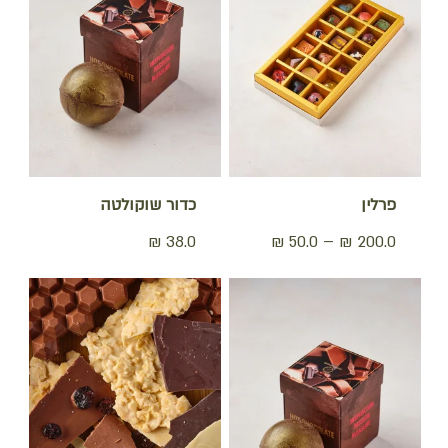
פרלין
כדור שוקולטה
טווח
₪
38.0
₪
50.0
–
₪
200.0
מחירים:
עד