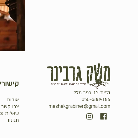
קישורי
הזית 12, כפר מלל
050-5889186
אודות
meshekgrabiner@gmail.com
צרו קשר
שאלות נפ
סכום ביניים:
תקנון
מעבר לסל הקניות
תשלום