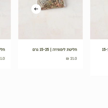
ה קמומיל | 15-25
חליטת לימוניזה | 15-25 גרם
חליט
1.0
₪
21.0