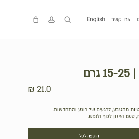
p
o
n
account
search
צרו קשר
English
t
גרם
₪
21.0
יות מהטבע, לרגעים של רוגע והתחדשות.
 טעם ואיזון לגוף ולנפש.
הוספה לסל