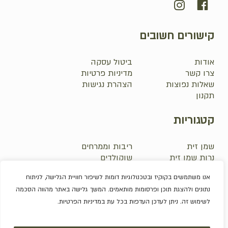
קישורים חשובים
אודות
ביטול עסקה
צרו קשר
מדיניות פרטיות
שאלות נפוצות
הצהרת נגישות
תקנון
קטגוריות
שמן זית
ריבות וממרחים
נרות שמן זית
שוקולדים
סבונים
אלכוהול
אנו משתמשים בקוקיז ובטכנולוגיות דומות לשיפור חוויית הגלישה, לניתוח
פירות יבשים
מארזים
נתונים ולהצגת תוכן ופרסומות מותאמים. המשך גלישה באתר מהווה הסכמה
לשימוש זה. ניתן לעדכן העדפות בכל עת במדיניות הפרטיות.
סכום ביניים:
0.0
₪