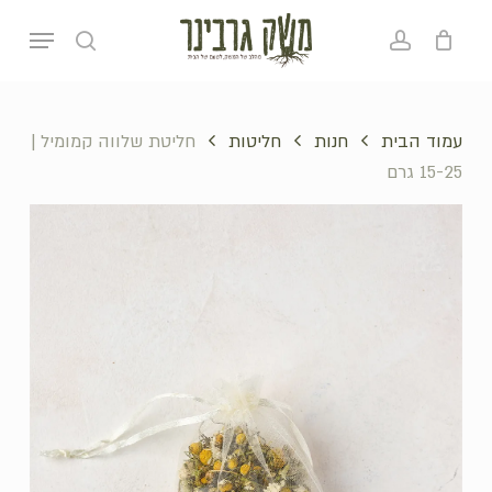
p
Menu
o
search
account
סל קניות
סגירה
n
t
עמוד הבית
חנות
חליטות
חליטת שלווה קמומיל |
15-25 גרם