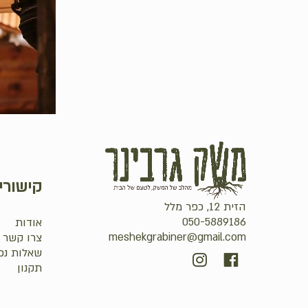
קישורי
הזית 12, כפר מלל
050-5889186
אודות
meshekgrabiner@gmail.com
צרו קשר
שאלות נפ
סכום ביניים:
תקנון
מעבר לסל הקניות
תשלום