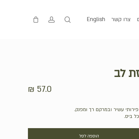
p
o
n
account
search
צרו קשר
English
t
זת לב
₪
57.0
ירותי עשיר ובמרקם רך ומפנק.
ל ביס.
הוספה לסל