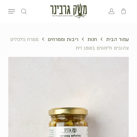
p
Menu
o
search
account
סל קניות
סגירה
n
t
עמוד הבית
חנות
ריבות וממרחים
ממרח פלפלים
צהובים ולימונים בשמן זית