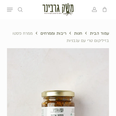
p
Menu
o
search
account
סל קניות
סגירה
n
t
עמוד הבית
חנות
ריבות וממרחים
ממרח פסטו
בזיליקום טרי עם עגבניות