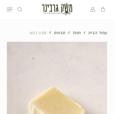
p
Menu
o
search
account
סל קניות
סגירה
n
t
עמוד הבית
חנות
סבונים
סבון דבש