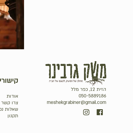
קישורי
הזית 12, כפר מלל
050-5889186
אודות
meshekgrabiner@gmail.com
צרו קשר
שאלות נפ
סכום ביניים:
תקנון
מעבר לסל הקניות
תשלום