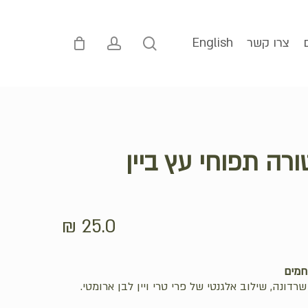
p
o
n
account
search
צרו קשר
English
t
ורה תפוחי עץ ביין
₪
25.0
חמים
רדונה, שילוב אלגנטי של פרי טרי ויין לבן ארומטי.