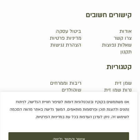
קישורים חשובים
אודות
ביטול עסקה
צרו קשר
מדיניות פרטיות
שאלות נפוצות
הצהרת נגישות
תקנון
קטגוריות
שמן זית
ריבות וממרחים
נרות שמן זית
שוקולדים
סבונים
אלכוהול
אנו משתמשים בקוקיז ובטכנולוגיות דומות לשיפור חוויית הגלישה, לניתוח
פירות יבשים
מארזים
נתונים ולהצגת תוכן ופרסומות מותאמים. המשך גלישה באתר מהווה הסכמה
לשימוש זה. ניתן לעדכן העדפות בכל עת במדיניות הפרטיות.
סכום ביניים:
0.0
₪
© 2026 משק גרבינר.
מעבר לסל הקניות
תשלום
אישור והמשך גלישה