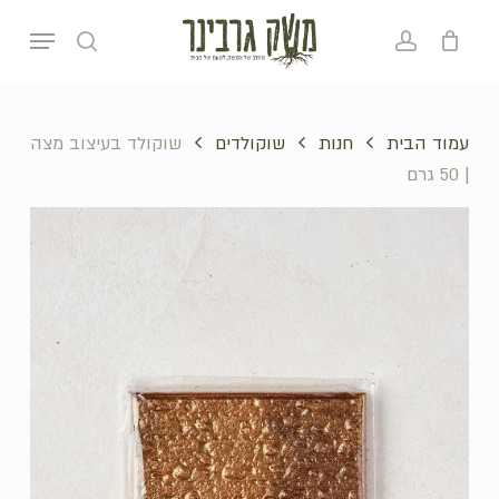
p
Menu
o
search
account
סל קניות
סגירה
n
t
עמוד הבית
חנות
שוקולדים
שוקולד בעיצוב מצה
| 50 גרם