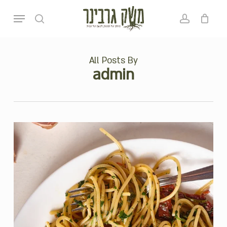
p
Menu
o
search
account
סל קניות
סגירה
n
t
All Posts By
admin